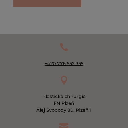

+420 776 552 355

Plastická chirurgie
FN Plzeň
Alej Svobody 80, Plzeň 1
