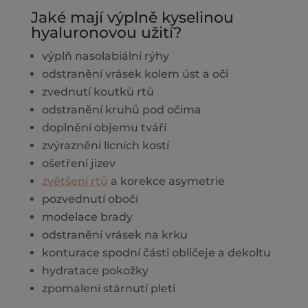
Jaké mají výplně kyselinou
hyaluronovou užití?
výplň nasolabiální rýhy
odstranění vrásek kolem úst a očí
zvednutí koutků rtů
odstranění kruhů pod očima
doplnění objemu tváří
zvýraznění lícních kostí
ošetření jizev
zvětšení rtů
a korekce asymetrie
pozvednutí obočí
modelace brady
odstranění vrásek na krku
konturace spodní části obličeje a dekoltu
hydratace pokožky
zpomalení stárnutí pleti