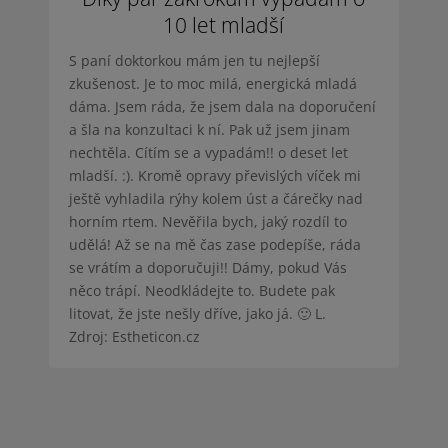
10 let mladší
S paní doktorkou mám jen tu nejlepší
zkušenost. Je to moc milá, energická mladá
dáma. Jsem ráda, že jsem dala na doporučení
a šla na konzultaci k ní. Pak už jsem jinam
nechtěla. Cítím se a vypadám!! o deset let
mladší. :). Kromě opravy převislých víček mi
ještě vyhladila rýhy kolem úst a čárečky nad
horním rtem. Nevěřila bych, jaký rozdíl to
udělá! Až se na mě čas zase podepíše, ráda
se vrátím a doporučuji!! Dámy, pokud Vás
něco trápí. Neodkládejte to. Budete pak
litovat, že jste nešly dříve, jako já. 🙂 L.
Zdroj: Estheticon.cz