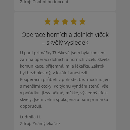
Zdroj: Osobní hodnocení
Operace horních a dolních víček
– skvělý výsledek
U paní primářky Třeškové jsem byla koncem
září na operaci dolních a horních víček. Skvělá
komunikace, příjemná, milá lékařka. Zákrok
byl bezbolestný, v lokální anestezii.
Pooperační průběh v pohodě, bez modřin, jen
s menšími otoky. Po týdnu vyndání stehů, vše
v pořádku. Jizvy pěkné, měkké, výsledný efekt
skvělý. Jsem velmi spokojená a paní primářku
doporučuji.
Ludmila H.
Zdroj: Známýlékař.cz