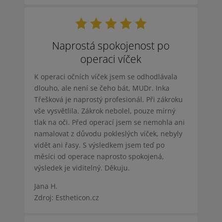
Naprostá spokojenost po
operaci víček
K operaci očních víček jsem se odhodlávala
dlouho, ale není se čeho bát, MUDr. Inka
Třešková je naprostý profesionál. Při zákroku
vše vysvětlila. Zákrok nebolel, pouze mírný
tlak na oči. Před operací jsem se nemohla ani
namalovat z důvodu pokleslých víček, nebyly
vidět ani řasy. S výsledkem jsem teď po
měsíci od operace naprosto spokojená,
výsledek je viditelný. Děkuju.
Jana H.
Zdroj: Estheticon.cz