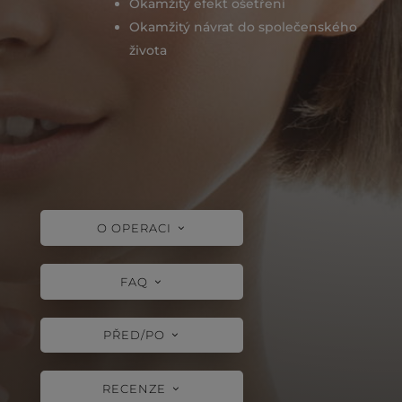
Okamžitý efekt ošetření
Okamžitý návrat do společenského
života
O OPERACI
FAQ
PŘED/PO
RECENZE