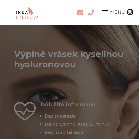
Výplně vrásek kyselinou
hyaluronovou
Důležité informace
Bez anestezie
Délka výkonu: 10 až 30 minut
Bez hospitalizace