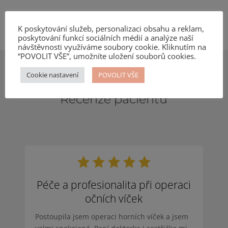
K poskytování služeb, personalizaci obsahu a reklam,
poskytování funkcí sociálních médií a analýze naší
návštěvnosti využíváme soubory cookie. Kliknutím na
“POVOLIT VŠE”, umožníte uložení souborů cookies.
Cookie nastavení
POVOLIT VŠE
Recenze pacientů
Péče a profesionalita při operaci
očních víček
Postoupila jsem operaci horních víček a jsem