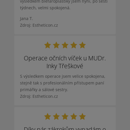
výsledkem blefaroplastiky jsem nyní, po šesti
týdnech, velmi spokojená.
Jana T.
Zdroj: Estheticon.cz
Operace očních víček u MUDr.
Inky Třeškové
S výsledkem operace jsem velice spokojena,
stejně tak s profesionálním přístupem paní
primářky a sálové sestry.
Zdroj: Estheticon.cz
Díky pár zákrokům vypadám o