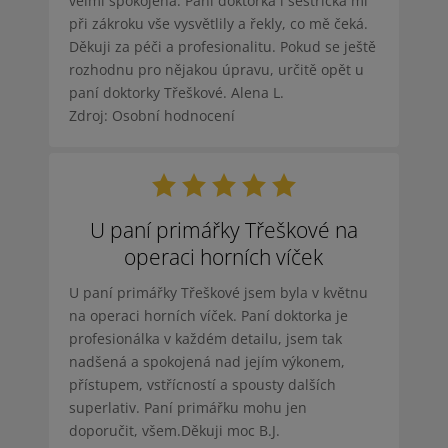
velmi spokojená. Paní doktorka i sestřička mi
při zákroku vše vysvětlily a řekly, co mě čeká.
Děkuji za péči a profesionalitu. Pokud se ještě
rozhodnu pro nějakou úpravu, určitě opět u
paní doktorky Třeškové. Alena L.
Zdroj: Osobní hodnocení
U paní primářky Třeškové na
operaci horních víček
U paní primářky Třeškové jsem byla v květnu
na operaci horních víček. Paní doktorka je
profesionálka v každém detailu, jsem tak
nadšená a spokojená nad jejím výkonem,
přístupem, vstřícností a spousty dalších
superlativ. Paní primářku mohu jen
doporučit, všem.Děkuji moc B.J.