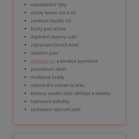
nasolabiální rýhy
vrásky kolem úst a očí
zvednutí koutků rtů
kruhy pod očima
doplnění objemu tváří
zvýraznění lícních kostí
ošetření jizev
zvětšení rtů
a korekce asymetrie
pozvednutí obočí
modelace brady
odstranění vrásek na krku
kontury spodní části obličeje a dekoltu
hydratace pokožky
zpomalení stárnutí pleti