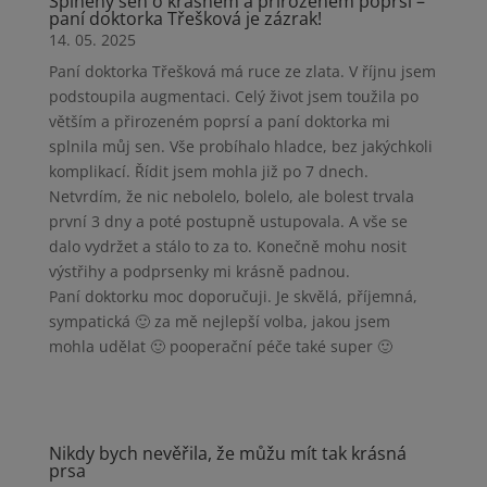
Splněný sen o krásném a přirozeném poprsí –
paní doktorka Třešková je zázrak!
14. 05. 2025
Paní doktorka Třešková má ruce ze zlata. V říjnu jsem
podstoupila augmentaci. Celý život jsem toužila po
větším a přirozeném poprsí a paní doktorka mi
splnila můj sen. Vše probíhalo hladce, bez jakýchkoli
komplikací. Řídit jsem mohla již po 7 dnech.
Netvrdím, že nic nebolelo, bolelo, ale bolest trvala
první 3 dny a poté postupně ustupovala. A vše se
dalo vydržet a stálo to za to. Konečně mohu nosit
výstřihy a podprsenky mi krásně padnou.
Paní doktorku moc doporučuji. Je skvělá, příjemná,
sympatická 🙂 za mě nejlepší volba, jakou jsem
mohla udělat 🙂 pooperační péče také super 🙂
Nikdy bych nevěřila, že můžu mít tak krásná
prsa