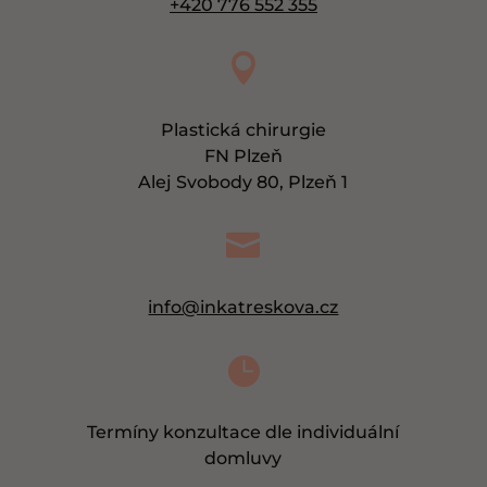
+420 776 552 355

Plastická chirurgie
FN Plzeň
Alej Svobody 80, Plzeň 1

info@inkatreskova.cz

Termíny konzultace dle individuální
domluvy