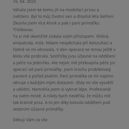
16. 04. 2025
Váhala jsem ke komu jít na modelaci prsou a
zvětšení. Byl to můj životní sen a dlouhá léta šetření.
Zkusila jsem více klinik a pak i paní primářku
Třeškovou.
Ta si mě okamžitě získala svým přístupem. Vlídná,
empatická, milá. Nikam nespěchala při konzultaci a
řádně se mi věnovala. V den operace se mnou ještě v
klidu vše probrala. Sestřičky jsou úžasné na oddělení
a péče na jedničku. Ale nejvíc mě překvapila péče po
operaci od paní primářky. Jsem trochu problémový
pacient a pořád plaším. Paní primářka se mi naplno
věnuje s každým mým dotazem. Vždy mi vše vysvětlí
a uklidní. Nemohla jsem si vybrat lépe. Profesionál
na svém místě. A nikdy bych nevěřila, že můžu mít
tak krásné prsa. A to jen díky tomuto oddělení pod
vedením úžasné primářky.
Děkuji Vám za vše.