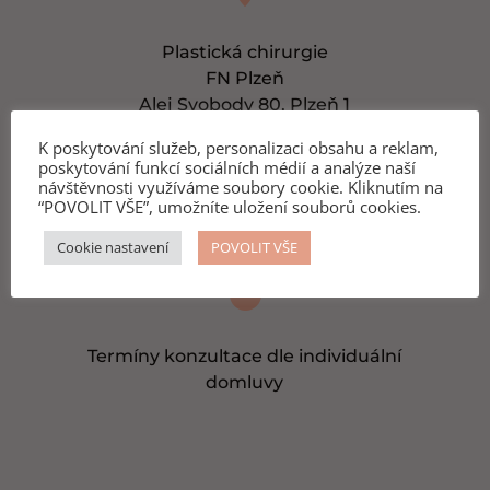
Plastická chirurgie
FN Plzeň
Alej Svobody 80, Plzeň 1
K poskytování služeb, personalizaci obsahu a reklam,

poskytování funkcí sociálních médií a analýze naší
návštěvnosti využíváme soubory cookie. Kliknutím na
“POVOLIT VŠE”, umožníte uložení souborů cookies.
info@inkatreskova.cz
Cookie nastavení
POVOLIT VŠE

Termíny konzultace dle individuální
domluvy