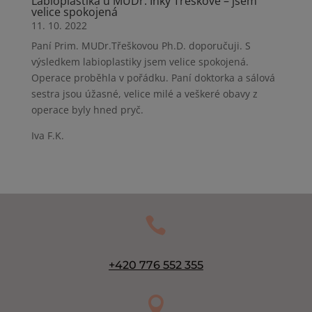
Labioplastika u MUDr. Inky Třeškové – jsem
velice spokojená
11. 10. 2022
Paní Prim. MUDr.Třeškovou Ph.D. doporučuji. S
výsledkem labioplastiky jsem velice spokojená.
Operace proběhla v pořádku. Paní doktorka a sálová
sestra jsou úžasné, velice milé a veškeré obavy z
operace byly hned pryč.
Iva F.K.

+420 776 552 355
