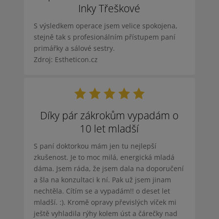
Inky Třeškové
S výsledkem operace jsem velice spokojena,
stejně tak s profesionálním přístupem paní
primářky a sálové sestry.
Zdroj: Estheticon.cz
Díky pár zákrokům vypadám o
10 let mladší
S paní doktorkou mám jen tu nejlepší
zkušenost. Je to moc milá, energická mladá
dáma. Jsem ráda, že jsem dala na doporučení
a šla na konzultaci k ní. Pak už jsem jinam
nechtěla. Cítím se a vypadám!! o deset let
mladší. :). Kromě opravy převislých víček mi
ještě vyhladila rýhy kolem úst a čárečky nad