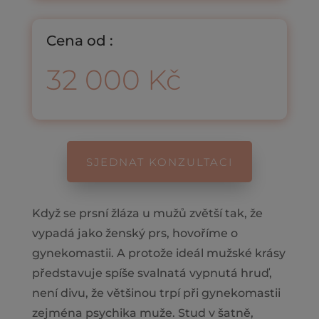
Cena od :
32 000 Kč
SJEDNAT KONZULTACI
Když se prsní žláza u mužů zvětší tak, že
vypadá jako ženský prs, hovoříme o
gynekomastii. A protože ideál mužské krásy
představuje spíše svalnatá vypnutá hruď,
není divu, že většinou trpí při gynekomastii
zejména psychika muže. Stud v šatně,