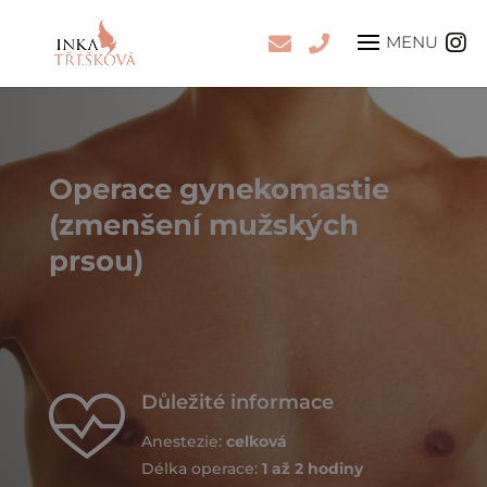
Operace gynekomastie
(zmenšení mužských
prsou)
Důležité informace
Anestezie:
celková
Délka operace:
1 až 2 hodiny