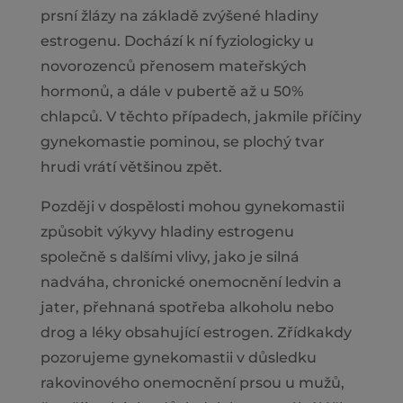
prsní žlázy na základě zvýšené hladiny
estrogenu. Dochází k ní fyziologicky u
novorozenců přenosem mateřských
hormonů, a dále v pubertě až u 50%
chlapců. V těchto případech, jakmile příčiny
gynekomastie pominou, se plochý tvar
hrudi vrátí většinou zpět.
Později v dospělosti mohou gynekomastii
způsobit výkyvy hladiny estrogenu
společně s dalšími vlivy, jako je silná
nadváha, chronické onemocnění ledvin a
jater, přehnaná spotřeba alkoholu nebo
drog a léky obsahující estrogen. Zřídkakdy
pozorujeme gynekomastii v důsledku
rakovinového onemocnění prsou u mužů,