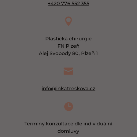
+420 776 552 355

Plastická chirurgie
FN Plzeň
Alej Svobody 80, Plzeň 1

info@inkatreskova.cz

Termíny konzultace dle individuální
domluvy