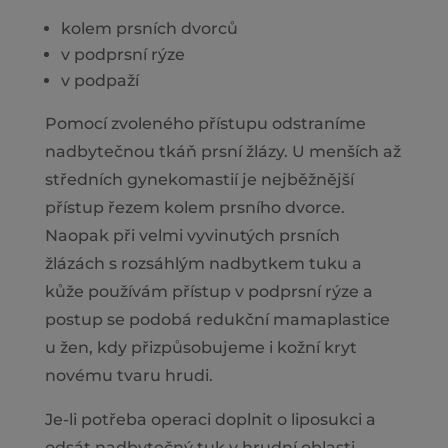
kolem prsních dvorců
v podprsní rýze
v podpaží
Pomocí zvoleného přístupu odstraníme
nadbytečnou tkáň prsní žlázy. U menších až
středních gynekomastií je nejběžnější
přístup řezem kolem prsního dvorce.
Naopak při velmi vyvinutých prsních
žlázách s rozsáhlým nadbytkem tuku a
kůže používám přístup v podprsní rýze a
postup se podobá redukční mamaplastice
u žen, kdy přizpůsobujeme i kožní kryt
novému tvaru hrudi.
Je-li potřeba operaci doplnit o liposukci a
odsát nadbytečný tuk v hrudní oblasti,