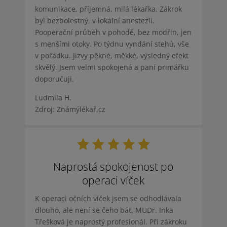
komunikace, příjemná, milá lékařka. Zákrok
byl bezbolestný, v lokální anestezii.
Pooperační průběh v pohodě, bez modřin, jen
s menšími otoky. Po týdnu vyndání stehů, vše
v pořádku. Jizvy pěkné, měkké, výsledný efekt
skvělý. Jsem velmi spokojená a paní primářku
doporučuji.
Ludmila H.
Zdroj: Známýlékař.cz
Naprostá spokojenost po
operaci víček
K operaci očních víček jsem se odhodlávala
dlouho, ale není se čeho bát, MUDr. Inka
Třešková je naprostý profesionál. Při zákroku