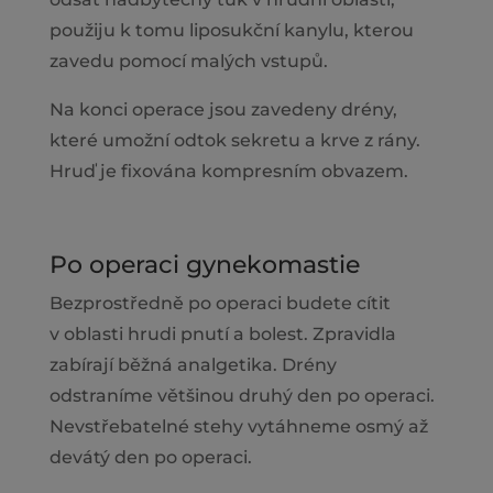
použiju k tomu liposukční kanylu, kterou
zavedu pomocí malých vstupů.
Na konci operace jsou zavedeny drény,
které umožní odtok sekretu a krve z rány.
Hruď je fixována kompresním obvazem.
Po operaci gynekomastie
Bezprostředně po operaci budete cítit
v oblasti hrudi pnutí a bolest. Zpravidla
zabírají běžná analgetika. Drény
odstraníme většinou druhý den po operaci.
Nevstřebatelné stehy vytáhneme osmý až
devátý den po operaci.