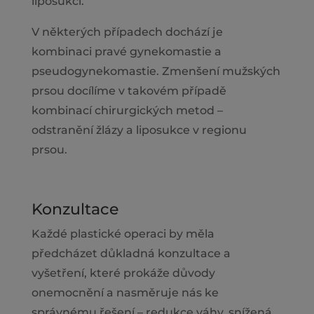
liposukcí.
V některých případech dochází je
kombinaci pravé gynekomastie a
pseudogynekomastie. Zmenšení mužských
prsou docílíme v takovém případě
kombinací chirurgických metod –
odstranění žlázy a liposukce v regionu
prsou.
Konzultace
Každé plastické operaci by měla
předcházet důkladná konzultace a
vyšetření, které prokáže důvody
onemocnění a nasměruje nás ke
správnému řešení – redukce váhy, snížená