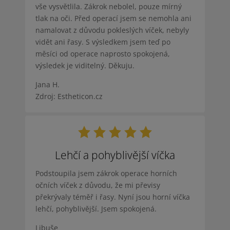
vše vysvětlila. Zákrok nebolel, pouze mírný
tlak na oči. Před operací jsem se nemohla ani
namalovat z důvodu pokleslých víček, nebyly
vidět ani řasy. S výsledkem jsem teď po
měsíci od operace naprosto spokojená,
výsledek je viditelný. Děkuju.
Jana H.
Zdroj: Estheticon.cz
Lehčí a pohyblivější víčka
Podstoupila jsem zákrok operace horních
očních víček z důvodu, že mi převisy
překrývaly téměř i řasy. Nyní jsou horní víčka
lehčí, pohyblivější. Jsem spokojená.
Libuše