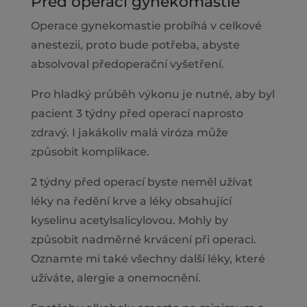
Před operací gynekomastie
Operace gynekomastie probíhá v celkové
anestezii, proto bude potřeba, abyste
absolvoval předoperační vyšetření.
Pro hladký průběh výkonu je nutné, aby byl
pacient 3 týdny před operací naprosto
zdravý. I jakákoliv malá viróza může
způsobit komplikace.
2 týdny před operací byste neměl užívat
léky na ředění krve a léky obsahující
kyselinu acetylsalicylovou. Mohly by
způsobit nadměrné krvácení při operaci.
Oznamte mi také všechny další léky, které
užíváte, alergie a onemocnění.