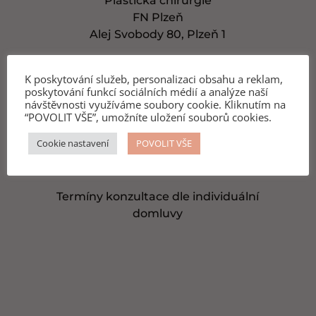
Plastická chirurgie
FN Plzeň
Alej Svobody 80, Plzeň 1

K poskytování služeb, personalizaci obsahu a reklam,
poskytování funkcí sociálních médií a analýze naší
návštěvnosti využíváme soubory cookie. Kliknutím na
info@inkatreskova.cz
“POVOLIT VŠE”, umožníte uložení souborů cookies.
Cookie nastavení
POVOLIT VŠE

Termíny konzultace dle individuální
domluvy