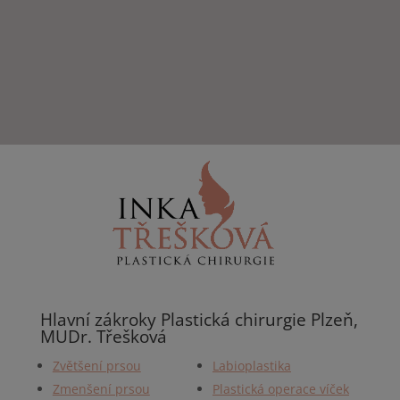
Hlavní zákroky Plastická chirurgie Plzeň,
MUDr. Třešková
Zvětšení prsou
Labioplastika
Zmenšení prsou
Plastická operace víček