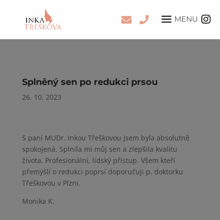
Splněný sen po redukci prsou
26. 10. 2023
S paní MUDr. Inkou Třeškovou jsem byla absolutně
spokojená. Splnila mi můj sen a zlepšila kvalitu
života. Profesionální, lidský přístup. Všem kteří
přemýšlí o redukci poprsí doporučuji p. doktorku
Třeškovou v Plzni.
Monika K.